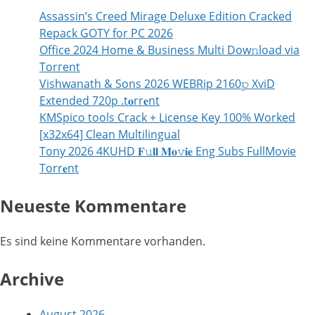
Assassin’s Creed Mirage Deluxe Edition Cracked
Repack GOTY for PC 2026
Office 2024 Home & Business Multi Dow𝚗load via
Torгent
Vishwanath & Sons 2026 WEBRip 2160𝚙 XviD
Extended 720p .t𝐨rr𝐞nt
KMSpico tools Crack + License Key 100% Worked
[x32x64] Clean Multilingual
Tony 2026 4KUHD 𝐅𝚞𝐥𝐥 𝐌𝐨𝚟𝐢𝐞 Eng Subs FullMov𝗂e
Torr𝐞nt
Neueste Kommentare
Es sind keine Kommentare vorhanden.
Archive
August 2026