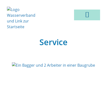
VER- & ENTSORGUNG
Service